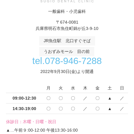
一般歯科・小児歯科
〒674-0081
兵庫県明石市魚住町錦が丘3-9-10
JR魚住駅 北口すぐそば
うおずみモール 目の前
tel.078-946-7288
2022年9月30日(金)より開通
月
火
水
木
金
土
日
09:00-12:30
〇
〇
〇
／
〇
▲
／
14:30-19:00
〇
〇
〇
／
〇
▲
／
休診日：木曜・日曜・祝日
▲…午前９:00-12:00 午後13:30-16:00