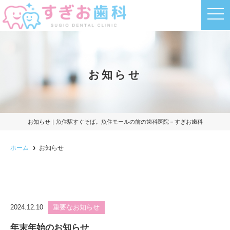
t
o
g
g
l
e
n
a
お知らせ
v
i
g
a
t
i
o
お知らせ｜魚住駅すぐそば。魚住モールの前の歯科医院－すぎお歯科
n
ホーム
お知らせ
2024.12.10
重要なお知らせ
年末年始のお知らせ